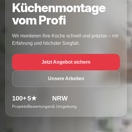
Küchenmontage
vom Profi
Wir montieren Ihre Küche schnell und präzise – mit
Erfahrung und höchster Sorgfalt.
Jetzt Angebot sichern
Unsere Arbeiten
100+
5★
NRW
Projekte
Bewertungen
& Umgebung