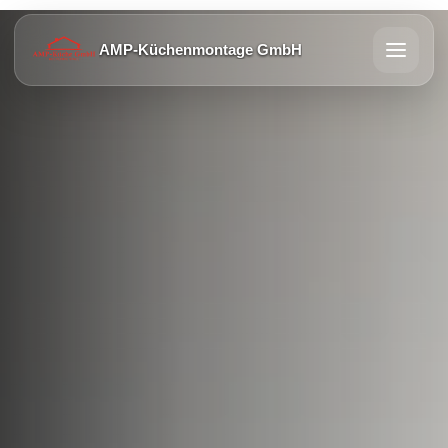
AMP-Küchenmontage GmbH